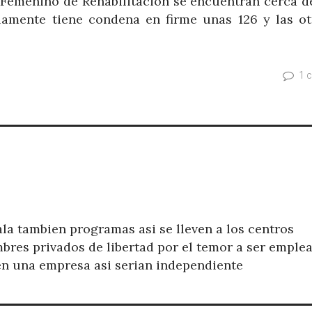
o Femenino de Rehabilitación se encuentran cerca d
lamente tiene condena en firme unas 126 y las ot
1 
la tambien programas asi se lleven a los centros
mbres privados de libertad por el temor a ser emple
en una empresa asi serian independiente