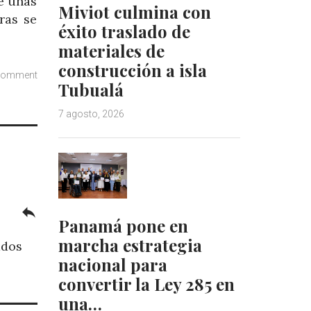
e unas
Miviot culmina con
ras se
éxito traslado de
materiales de
construcción a isla
comment
Tubualá
7 agosto, 2026
reply
Panamá pone en
marcha estrategia
ados
nacional para
convertir la Ley 285 en
una…