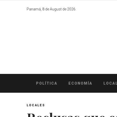
Skip
to
Panamá, 8 de August de 2026.
content
POLÍTICA
ECONOMÍA
LOCA
LOCALES