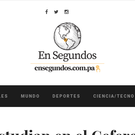
Facebook
Twitter
Instagram
LES
MUNDO
DEPORTES
CIENCIA/TECNO