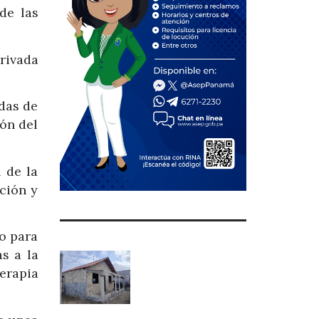
de las
privada
das de
ón del
 de la
ción y
o para
s a la
erapia