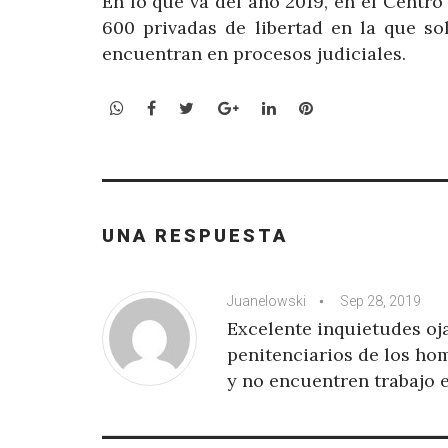
En lo que va del año 2019, en el Centr
600 privadas de libertad en la que so
encuentran en procesos judiciales.
WhatsApp
Facebook
Twitter
Google+
LinkedIn
Pinterest
UNA RESPUESTA
Juanelowski
Sep 28, 2019
Excelente inquietudes oja
penitenciarios de los ho
y no encuentren trabajo 