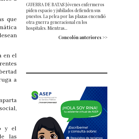
GUERRA DE BATAS Jóvenes enfermeros
piden espacio y jubilados defienden sus
puestos. La pelea por las plazas encendió
as que
otra guerra generacional en los
mática
hospitales. Mientras...
desean
Concolón anteriores >>
a en el
rentes
bertad
ruga a
mparta
ocial,
o y el
de las