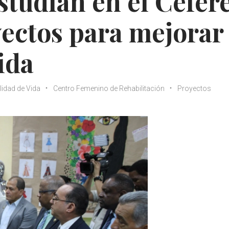
studian en el Cefer
ectos para mejorar
ida
lidad de Vida
Centro Femenino de Rehabilitación
Proyectos