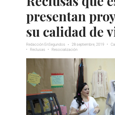
Reclusas que e
presentan proy
su calidad de v
Redacción EnSegundos
28 septiembre, 2019
Ca
Reclusas
Resocialización