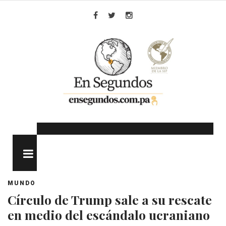
Skip
to
Facebook
Twitter
Instagram
content
MENU
MUNDO
Círculo de Trump sale a su rescate
en medio del escándalo ucraniano