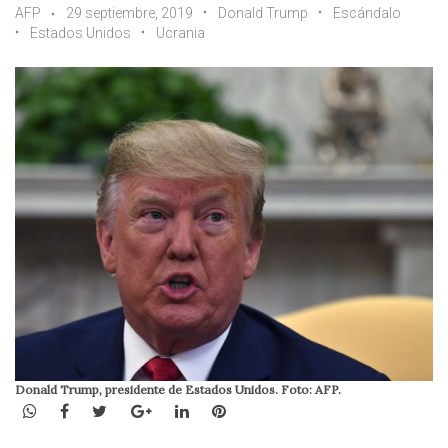
AFP
29 septiembre, 2019
Donald Trump
Escándalo
Estados Unidos
Ucrania
Donald Trump, presidente de Estados Unidos. Foto: AFP.
WhatsApp
Facebook
Twitter
Google+
LinkedIn
Pinterest