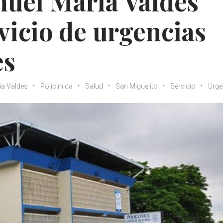
nuel María Valdés
vicio de urgencias
es
ia Valdes
Policlínica
Salud
San Miguelito
Servicio
Urge