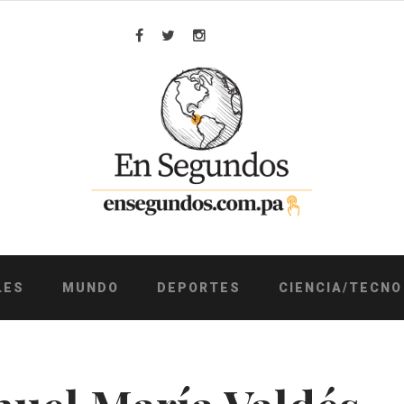
Facebook
Twitter
Instagram
LES
MUNDO
DEPORTES
CIENCIA/TECNO