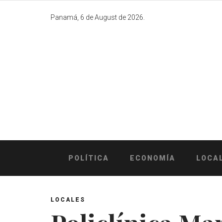
Skip
to
Panamá, 6 de August de 2026.
content
POLÍTICA
ECONOMÍA
LOCA
LOCALES