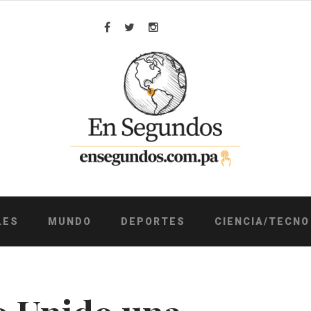
Facebook
Twitter
Instagram
LES
MUNDO
DEPORTES
CIENCIA/TECNO