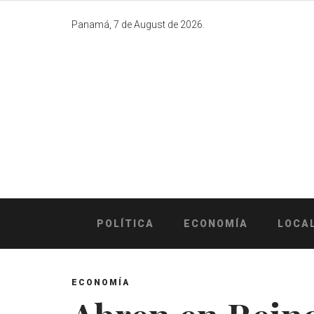
Skip
to
Panamá, 7 de August de 2026.
content
POLÍTICA
ECONOMÍA
LOCA
ECONOMÍA