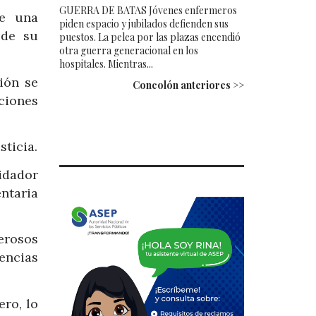
GUERRA DE BATAS Jóvenes enfermeros
de una
piden espacio y jubilados defienden sus
 de su
puestos. La pelea por las plazas encendió
otra guerra generacional en los
hospitales. Mientras...
ión se
Concolón anteriores >>
ciones
sticia.
idador
ntaria
erosos
encias
ro, lo