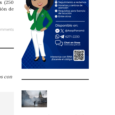
s (250
ión de
omments
os con