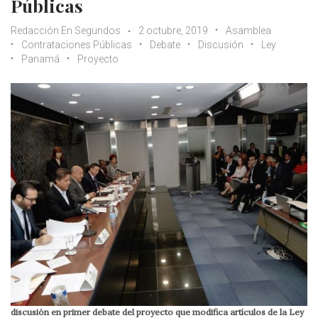
Públicas
Redacción En Segundos
2 octubre, 2019
Asamblea
Contrataciones Públicas
Debate
Discusión
Ley
Panamá
Proyecto
discusión en primer debate del proyecto que modifica artículos de la Ley