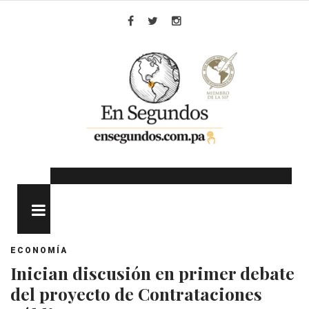
Skip
to
Facebook
Twitter
Instagram
content
MENU
ECONOMÍA
Inician discusión en primer debate
del proyecto de Contrataciones