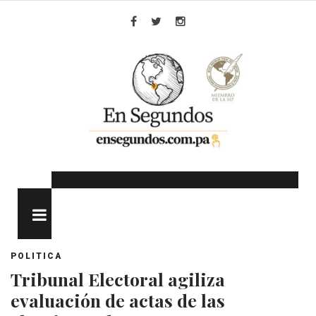
Skip
to
Facebook
Twitter
Instagram
content
MENU
POLITICA
Tribunal Electoral agiliza
evaluación de actas de las