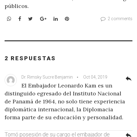
públicos.
WhatsApp
Facebook
Twitter
Google+
LinkedIn
Pinterest
2 comments
2 RESPUESTAS
Dr. Rimsky Sucre Benjamin
Oct 04, 2019
reply
El Embajador Leonardo Kam es un
distinguido egresado del Instituto Nacional
de Panamá de 1964, no solo tiene experiencia
diplomática internacional, la Diplomacia
forma parte de su educación y personalidad.
Tomó posesión de su cargo el embajador de
reply