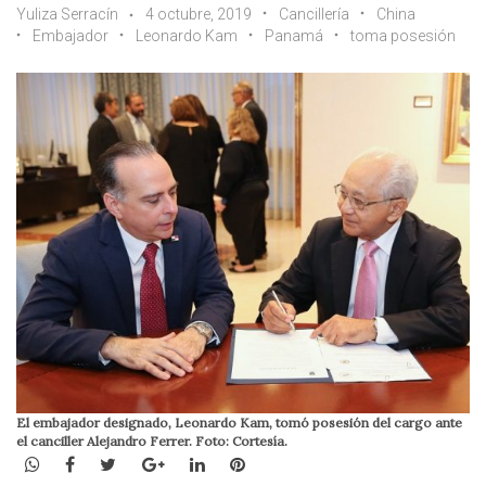
Yuliza Serracín
4 octubre, 2019
Cancillería
China
Embajador
Leonardo Kam
Panamá
toma posesión
El embajador designado, Leonardo Kam, tomó posesión del cargo ante
el canciller Alejandro Ferrer. Foto: Cortesía.
WhatsApp
Facebook
Twitter
Google+
LinkedIn
Pinterest