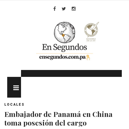
Skip
to
Facebook
Twitter
Instagram
content
MENU
LOCALES
Embajador de Panamá en China
toma posesión del cargo