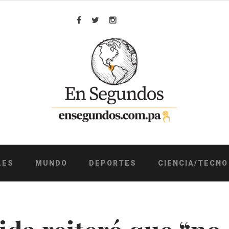
Facebook
Twitter
Instagram
LES
MUNDO
DEPORTES
CIENCIA/TECNO