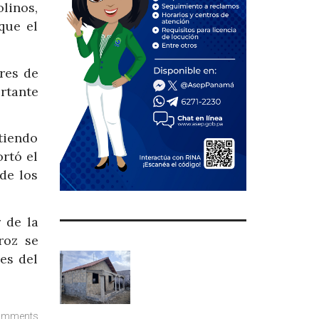
linos,
que el
res de
rtante
tiendo
rtó el
de los
 de la
roz se
es del
omments