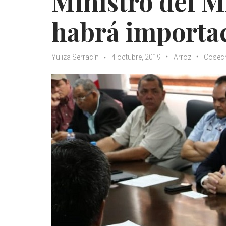
Ministro del M
habrá importac
Yuliza Serracín
4 octubre, 2019
Arroz
Cosec