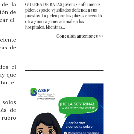
 de la
GUERRA DE BATAS Jóvenes enfermeros
piden espacio y jubilados defienden sus
ión de
puestos. La pelea por las plazas encendió
izar el
otra guerra generacional en los
hospitales. Mientras...
Concolón anteriores >>
ciente
eas de
dos el
ay que
tar el
 solos
ués de
 rubro