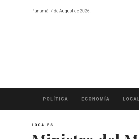
Skip
to
Panamá, 7 de August de 2026.
content
POLÍTICA
ECONOMÍA
LOCA
LOCALES