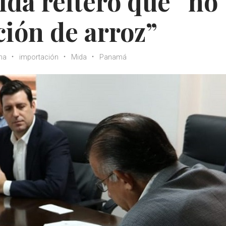
ida reiteró que “no
ión de arroz”
ha
importación
Mida
Panamá