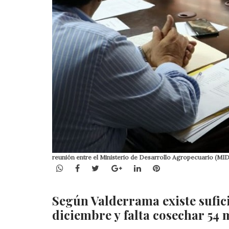
reunión entre el Ministerio de Desarrollo Agropecuario (MI
WhatsApp
Facebook
Twitter
Google+
LinkedIn
Pinterest
Según Valderrama existe sufic
diciembre y falta cosechar 54 m