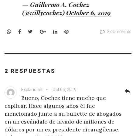
— Guillermo A. Cochez
(@willycochez)
October 6, 2019
WhatsApp
Facebook
Twitter
Google+
LinkedIn
Pinterest
2 comments
2 RESPUESTAS
Explandian
Oct 05, 2019
reply
Bueno, Cochez tiene mucho que
explicar. Hace algunos años él fue
mencionado junto a su buffette de abogados
en un escándalo de lavado de millones de
dólares por un ex presidente nicaragüense.