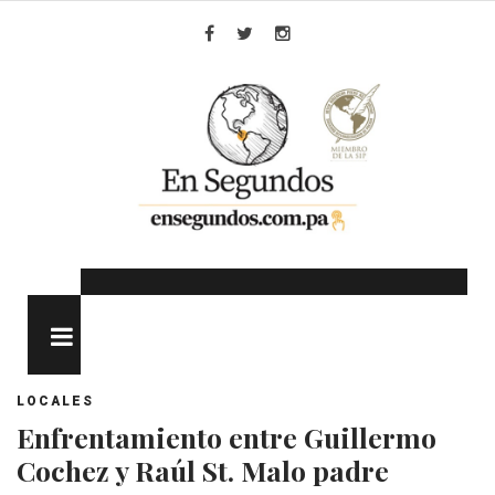
Skip
to
Facebook
Twitter
Instagram
content
MENU
LOCALES
Enfrentamiento entre Guillermo
Cochez y Raúl St. Malo padre