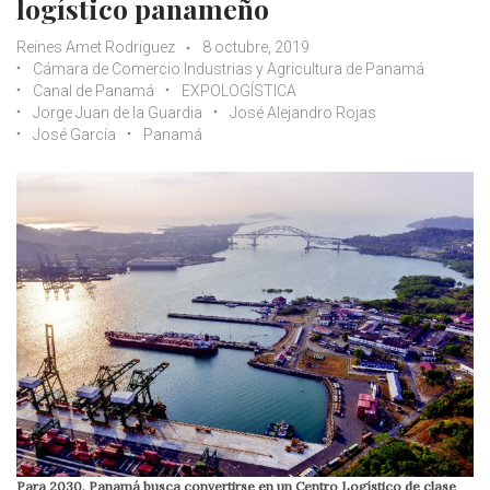
logístico panameño
Reines Amet Rodriguez
8 octubre, 2019
Cámara de Comercio Industrias y Agricultura de Panamá
Canal de Panamá
EXPOLOGÍSTICA
Jorge Juan de la Guardia
José Alejandro Rojas
José García
Panamá
Para 2030, Panamá busca convertirse en un Centro Logístico de clase