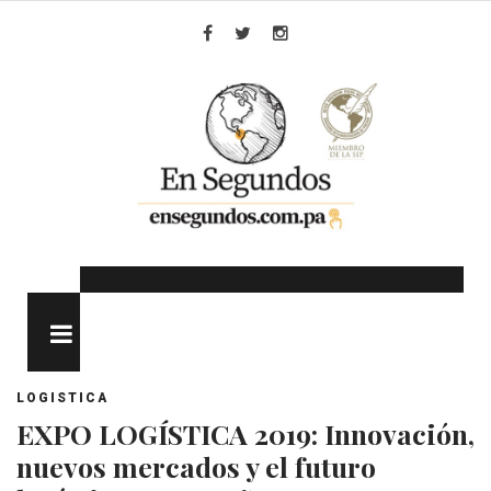
Skip
to
Facebook
Twitter
Instagram
content
MENU
LOGISTICA
EXPO LOGÍSTICA 2019: Innovación,
nuevos mercados y el futuro