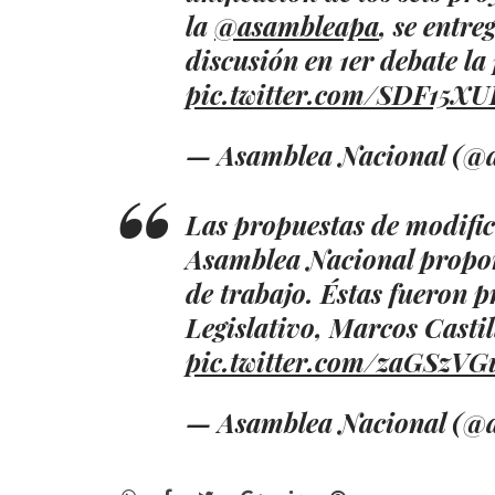
la
@asambleapa
, se entr
discusión en 1er debate l
pic.twitter.com/SDF15X
— Asamblea Nacional (@
Las propuestas de modific
Asamblea Nacional propon
de trabajo. Éstas fueron p
Legislativo, Marcos Casti
pic.twitter.com/zaGSzVG
— Asamblea Nacional (@