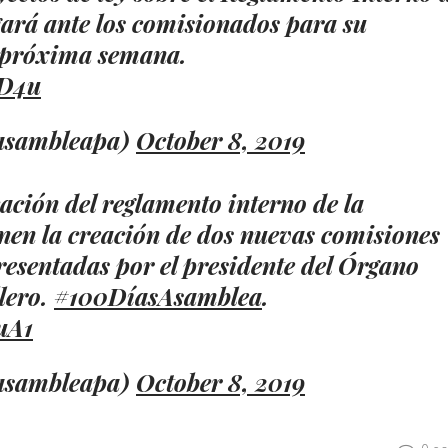
egará ante los comisionados para su
a próxima semana.
UD4u
asambleapa)
October 8, 2019
ación del reglamento interno de la
en la creación de dos nuevas comisiones
resentadas por el presidente del Órgano
llero.
#100DíasAsamblea
.
uA1
asambleapa)
October 8, 2019