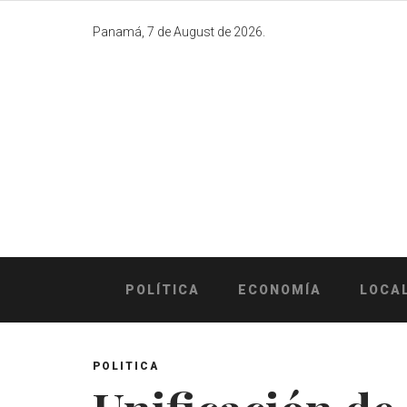
Skip
to
Panamá, 7 de August de 2026.
content
POLÍTICA
ECONOMÍA
LOCA
POLITICA