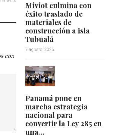
omments
Miviot culmina con
éxito traslado de
materiales de
construcción a isla
Tubualá
7 agosto, 2026
os con
Panamá pone en
marcha estrategia
nacional para
convertir la Ley 285 en
una…