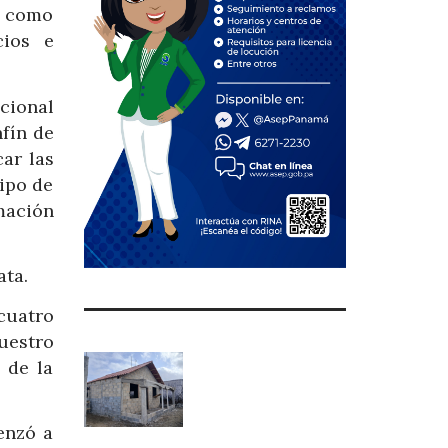
ó como
cios e
cional
fín de
car las
ipo de
mación
ta.
cuatro
uestro
 de la
enzó a