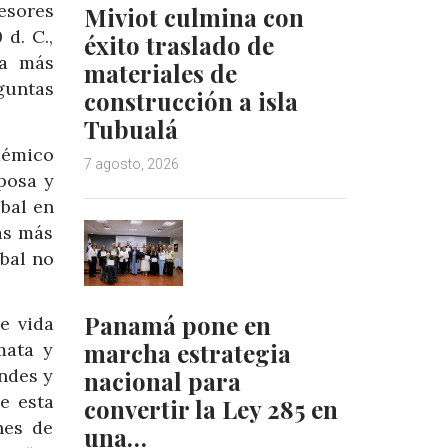
esores
Miviot culmina con
d. C.,
éxito traslado de
ba más
materiales de
guntas
construcción a isla
Tubualá
démico
7 agosto, 2026
posa y
bal en
as más
ibal no
Panamá pone en
e vida
marcha estrategia
mata y
ndes y
nacional para
e esta
convertir la Ley 285 en
nes de
una…