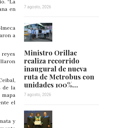
io. “La
7 agosto, 2026
ana en
olmeca
aron a
Ministro Orillac
 reyes
realiza recorrido
llaron
inaugural de nueva
ruta de Metrobus con
eibal,
unidades 100%…
 de la
El mapa
7 agosto, 2026
nte el
mata y