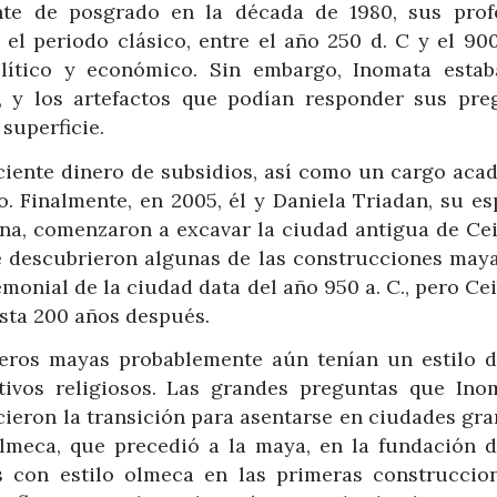
nte de posgrado en la década de 1980, sus prof
el periodo clásico, entre el año 250 d. C y el 900 
lítico y económico. Sin embargo, Inomata esta
a, y los artefactos que podían responder sus pre
superficie.
iciente dinero de subsidios, así como un cargo aca
. Finalmente, en 2005, él y Daniela Triadan, su es
ona, comenzaron a excavar la ciudad antigua de Cei
e descubrieron algunas de las construcciones may
monial de la ciudad data del año 950 a. C., pero Ce
sta 200 años después.
eros mayas probablemente aún tenían un estilo d
ivos religiosos. Las grandes preguntas que Ino
ieron la transición para asentarse en ciudades gra
lmeca, que precedió a la maya, en la fundación d
os con estilo olmeca en las primeras construccio