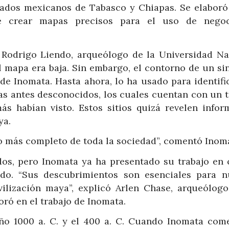
stados mexicanos de Tabasco y Chiapas. Se elabor
de crear mapas precisos para el uso de nego
 Rodrigo Liendo, arqueólogo de la Universidad Na
 mapa era baja. Sin embargo, el contorno de un sin
de Inomata. Hasta ahora, lo ha usado para identifi
as antes desconocidos, los cuales cuentan con un t
s habían visto. Estos sitios quizá revelen infor
ya.
más completo de toda la sociedad”, comentó Inoma
dos, pero Inomata ya ha presentado su trabajo en 
ado. “Sus descubrimientos son esenciales para n
vilización maya”, explicó Arlen Chase, arqueólogo
ró en el trabajo de Inomata.
año 1000 a. C. y el 400 a. C. Cuando Inomata com