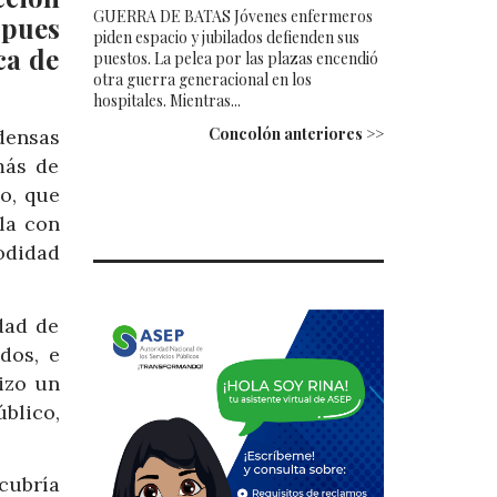
GUERRA DE BATAS Jóvenes enfermeros
 pues
piden espacio y jubilados defienden sus
ca de
puestos. La pelea por las plazas encendió
otra guerra generacional en los
hospitales. Mientras...
Concolón anteriores >>
densas
más de
o, que
la con
odidad
dad de
dos, e
izo un
blico,
 cubría