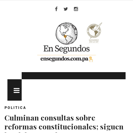
Skip
to
Facebook
Twitter
Instagram
content
MENU
POLITICA
Culminan consultas sobre
reformas constitucionales; siguen