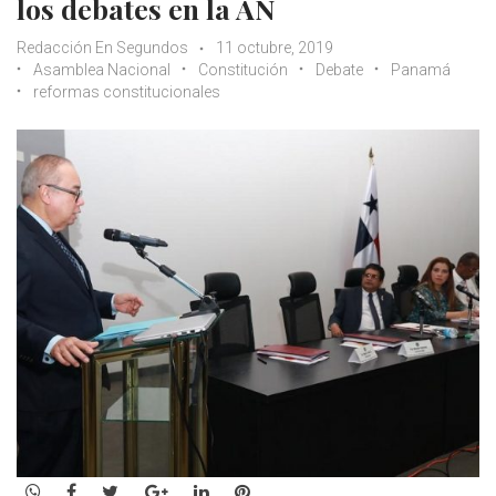
los debates en la AN
Redacción En Segundos
11 octubre, 2019
Asamblea Nacional
Constitución
Debate
Panamá
reformas constitucionales
WhatsApp
Facebook
Twitter
Google+
LinkedIn
Pinterest