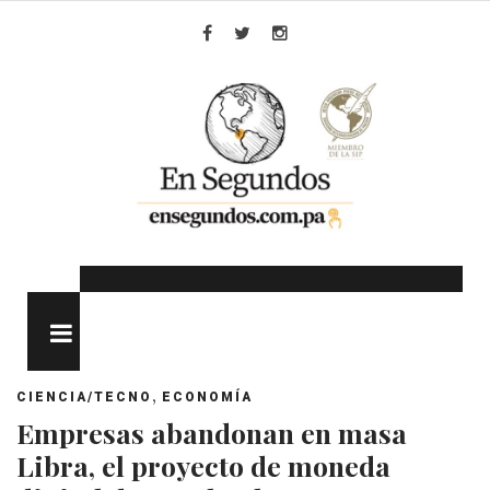
Skip
to
Facebook
Twitter
Instagram
content
MENU
,
CIENCIA/TECNO
ECONOMÍA
Empresas abandonan en masa
Libra, el proyecto de moneda