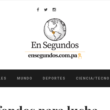
Facebook
Twitter
Instagram
LES
MUNDO
DEPORTES
CIENCIA/TECNO