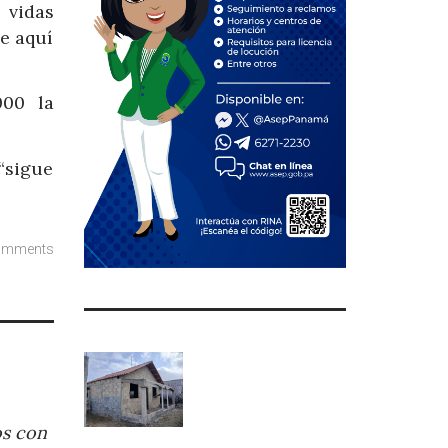
 vidas
de aquí
000 la
“sigue
omments
os con