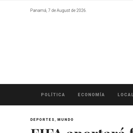
Skip
to
Panamá, 7 de August de 2026.
content
POLÍTICA
ECONOMÍA
LOCA
,
DEPORTES
MUNDO