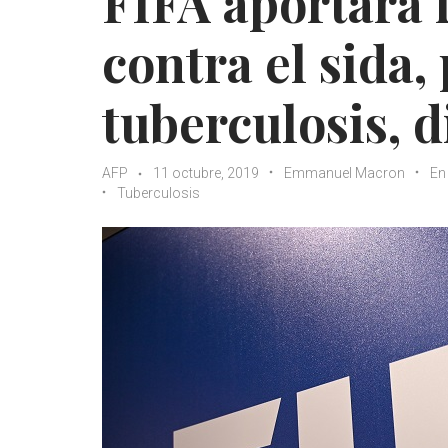
FIFA aportará 
contra el sida,
tuberculosis, d
AFP
11 octubre, 2019
Emmanuel Macron
En
Tuberculosis