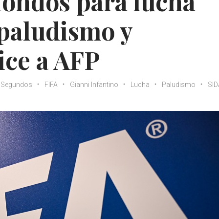
fondos para lucha
 paludismo y
ice a AFP
 Segundos
FIFA
Gianni Infantino
Lucha
Paludismo
SID