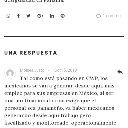
WhatsApp
Facebook
Twitter
Google+
LinkedIn
Pinterest
1 comment
UNA RESPUESTA
Moises Justo
Oct 15, 2019
reply
Tal como está pasando en CWP, los
mexicanos se van a generar, desde aquí, más
empleo para sus empresas en México, al ser
una multinacional no se exige que el
personal sea panameño, va haber mexicanos
generando desde aqui trabajo pero
fiscalizado y monitoreado, operacionalmente