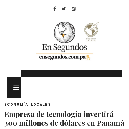
Skip
to
Facebook
Twitter
Instagram
content
MENU
,
ECONOMÍA
LOCALES
Empresa de tecnología invertirá
300 millones de dólares en Panamá