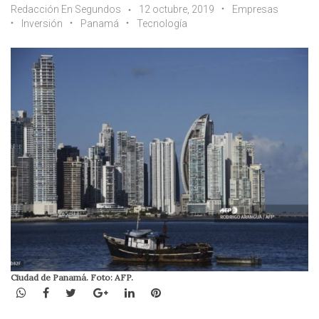
Redacción En Segundos
12 octubre, 2019
Empresas
Inversión
Panamá
Tecnología
Ciudad de Panamá. Foto: AFP.
WhatsApp
Facebook
Twitter
Google+
LinkedIn
Pinterest