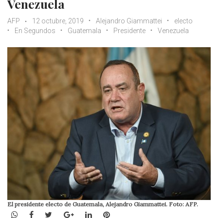
Venezuela
AFP
12 octubre, 2019
Alejandro Giammattei
electo
En Segundos
Guatemala
Presidente
Venezuela
El presidente electo de Guatemala, Alejandro Giammattei. Foto: AFP.
WhatsApp
Facebook
Twitter
Google+
LinkedIn
Pinterest