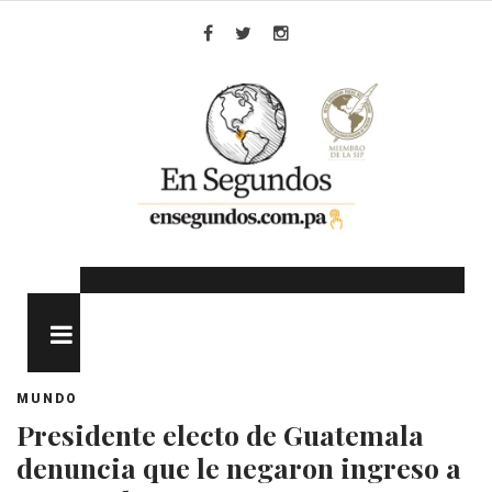
Skip
to
Facebook
Twitter
Instagram
content
MENU
MUNDO
Presidente electo de Guatemala
denuncia que le negaron ingreso a