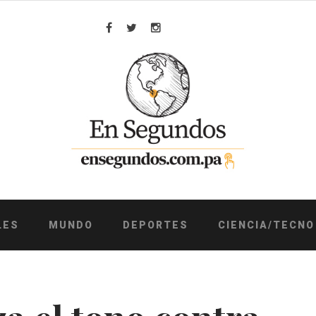
Facebook
Twitter
Instagram
LES
MUNDO
DEPORTES
CIENCIA/TECNO