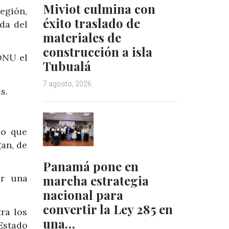
Miviot culmina con
egión,
éxito traslado de
da del
materiales de
construcción a isla
ONU el
Tubualá
7 agosto, 2026
s.
do que
an, de
Panamá pone en
marcha estrategia
ar una
nacional para
convertir la Ley 285 en
ra los
una…
 Estado