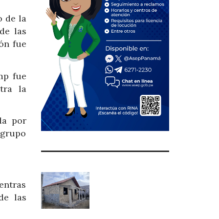
 de la
de las
ón fue
mp fue
tra la
da por
 grupo
entras
de las