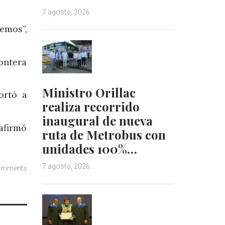
7 agosto, 2026
emos”,
ontera
Ministro Orillac
ortó a
realiza recorrido
inaugural de nueva
eafirmó
ruta de Metrobus con
unidades 100%…
7 agosto, 2026
omments