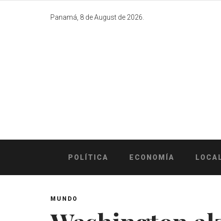
Skip
to
Panamá, 8 de August de 2026.
content
POLÍTICA
ECONOMÍA
LOCA
MUNDO