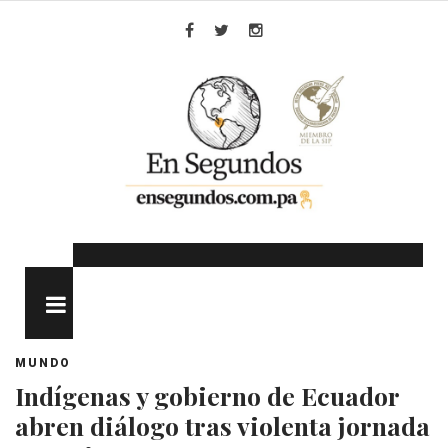
Skip
to
Facebook
Twitter
Instagram
content
MENU
MUNDO
Indígenas y gobierno de Ecuador
abren diálogo tras violenta jornada