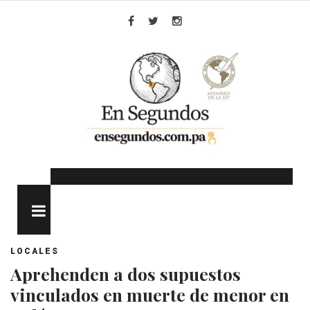
Skip
to
Facebook
Twitter
Instagram
content
MENU
LOCALES
Aprehenden a dos supuestos
vinculados en muerte de menor en