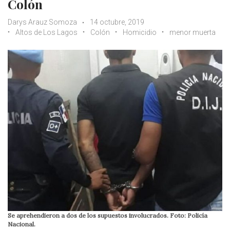
Colón
Darys Arauz Somoza
14 octubre, 2019
Altos de Los Lagos
Colón
Homicidio
menor muerta
Se aprehendieron a dos de los supuestos involucrados. Foto: Policía
Nacional.