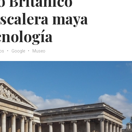
 Británico
escalera maya
cnología
os
Google
Museo