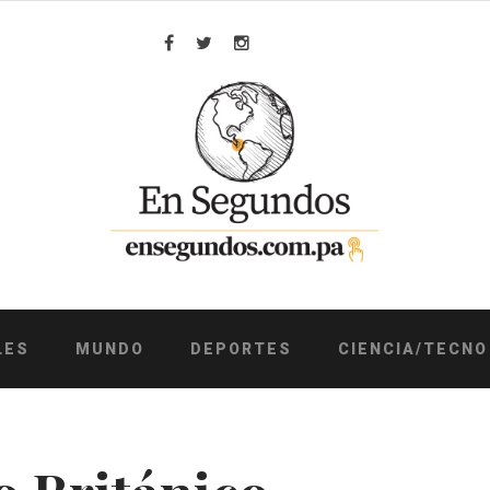
Facebook
Twitter
Instagram
LES
MUNDO
DEPORTES
CIENCIA/TECNO