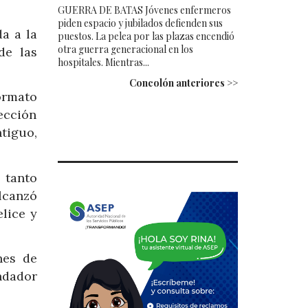
GUERRA DE BATAS Jóvenes enfermeros
piden espacio y jubilados defienden sus
a a la
puestos. La pelea por las plazas encendió
otra guerra generacional en los
de las
hospitales. Mientras...
Concolón anteriores >>
ormato
ección
tiguo,
 tanto
alcanzó
lice y
nes de
ndador