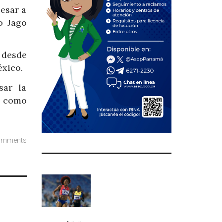
cesar a
o Jago
 desde
éxico.
sar la
n como
omments