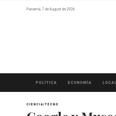
Skip
to
Panamá, 7 de August de 2026.
content
POLÍTICA
ECONOMÍA
LOCA
CIENCIA/TECNO