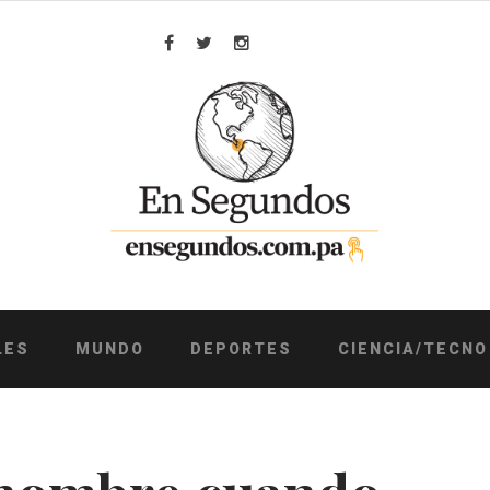
Facebook
Twitter
Instagram
LES
MUNDO
DEPORTES
CIENCIA/TECNO