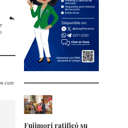
reply
e
e
os con
Fujimori ratificó su