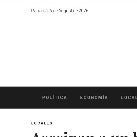
Skip
to
Panamá, 6 de August de 2026.
content
POLÍTICA
ECONOMÍA
LOCA
LOCALES