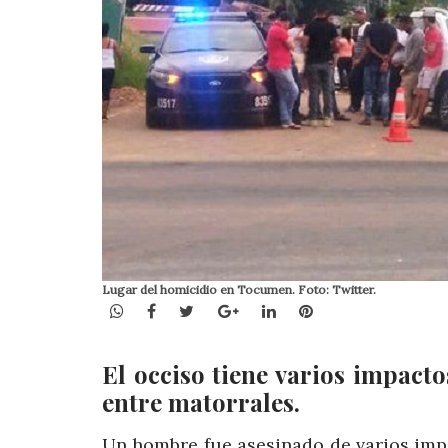
Lugar del homicidio en Tocumen. Foto: Twitter.
WhatsApp
Facebook
Twitter
Google+
LinkedIn
Pinterest
El occiso tiene varios impact
entre matorrales.
Un hombre fue asesinado de varios impac