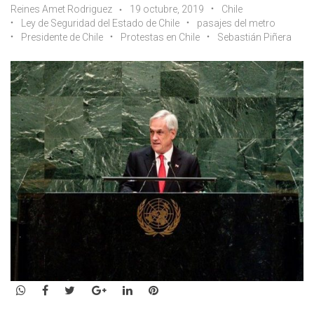
Reines Amet Rodriguez
19 octubre, 2019
Chile
Ley de Seguridad del Estado de Chile
pasajes del metro
Presidente de Chile
Protestas en Chile
Sebastián Piñera
WhatsApp
Facebook
Twitter
Google+
LinkedIn
Pinterest