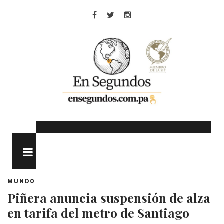
Skip
to
Facebook
Twitter
Instagram
content
MENU
MUNDO
Piñera anuncia suspensión de alza
en tarifa del metro de Santiago