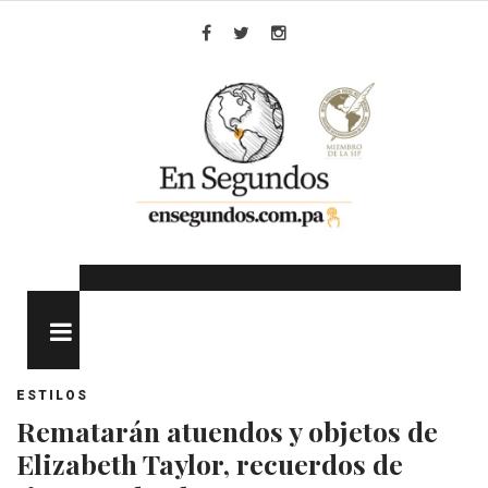
Skip
to
Facebook
Twitter
Instagram
content
MENU
ESTILOS
Rematarán atuendos y objetos de
Elizabeth Taylor, recuerdos de