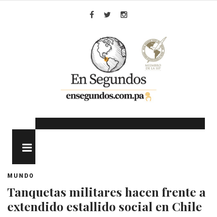
Skip
to
Facebook
Twitter
Instagram
content
MENU
MUNDO
Tanquetas militares hacen frente a
extendido estallido social en Chile