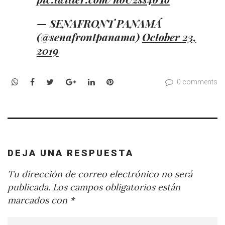
— SENAFRONT PANAMÁ
(@senafrontpanama)
October 23,
2019
WhatsApp
Facebook
Twitter
Google+
LinkedIn
Pinterest
0 comments
DEJA UNA RESPUESTA
Tu dirección de correo electrónico no será
publicada.
Los campos obligatorios están
marcados con
*