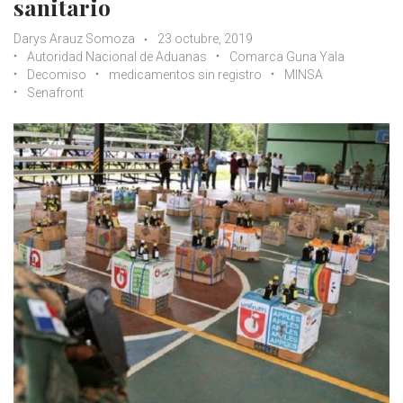
sanitario
Darys Arauz Somoza
23 octubre, 2019
Autoridad Nacional de Aduanas
Comarca Guna Yala
Decomiso
medicamentos sin registro
MINSA
Senafront