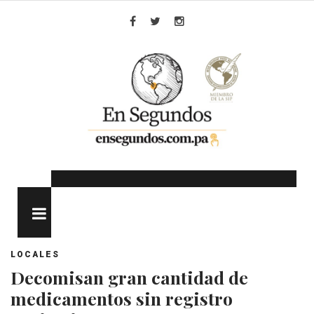
Skip
to
Facebook
Twitter
Instagram
content
MENU
LOCALES
Decomisan gran cantidad de
medicamentos sin registro