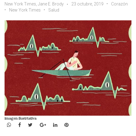
New York Times, Jane E. Brody
23 octubre, 2019
Corazón
New York Times
Salud
imagen ilustrtativa
WhatsApp
Facebook
Twitter
Google+
LinkedIn
Pinterest