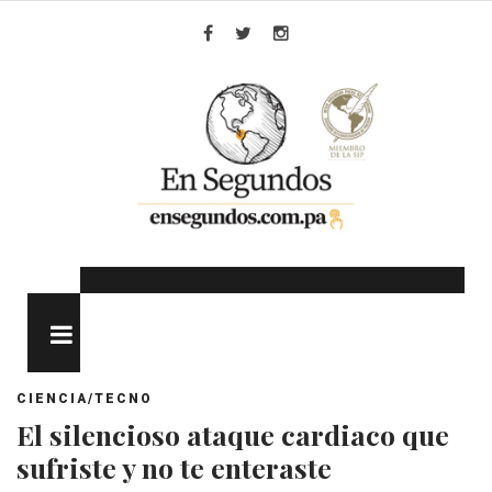
Skip
to
Facebook
Twitter
Instagram
content
MENU
CIENCIA/TECNO
El silencioso ataque cardiaco que
sufriste y no te enteraste