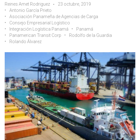
Reines Amet Rodriguez
23 octubre, 2019
Antonio García Prieto
Asociación Panameña de Agencias de Carga
Consejo Empresarial Logístico
Integración Logística Panamá
Panamá
Panamerican Transit Corp
Rodolfo de la Guardia
Rolando Álvarez