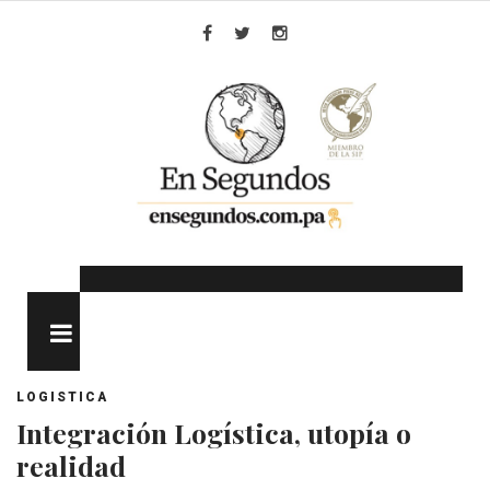
Skip
to
Facebook
Twitter
Instagram
content
MENU
LOGISTICA
Integración Logística, utopía o
realidad