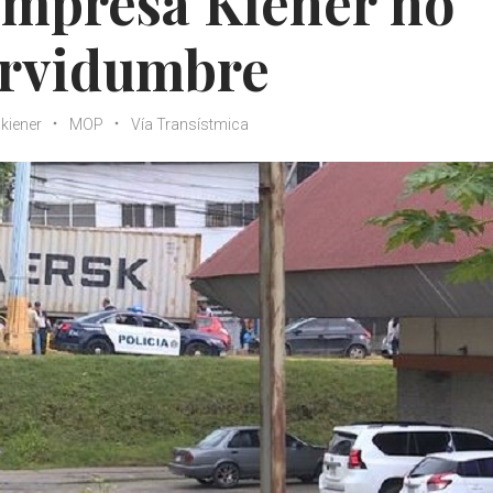
empresa Kiener no
ervidumbre
kiener
MOP
Vía Transístmica