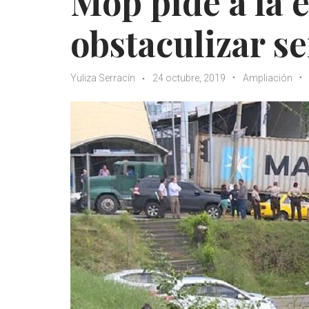
Mop pide a la 
obstaculizar s
Yuliza Serracín
24 octubre, 2019
Ampliación