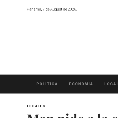
Skip
to
Panamá, 7 de August de 2026.
content
POLÍTICA
ECONOMÍA
LOCA
LOCALES