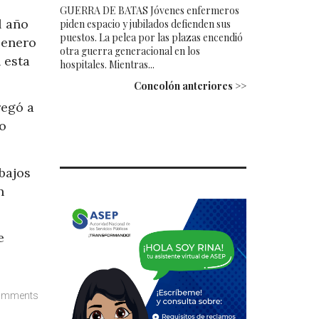
GUERRA DE BATAS Jóvenes enfermeros
l año
piden espacio y jubilados defienden sus
puestos. La pelea por las plazas encendió
 enero
otra guerra generacional en los
 esta
hospitales. Mientras...
Concolón anteriores >>
regó a
do
bajos
n
e
omments