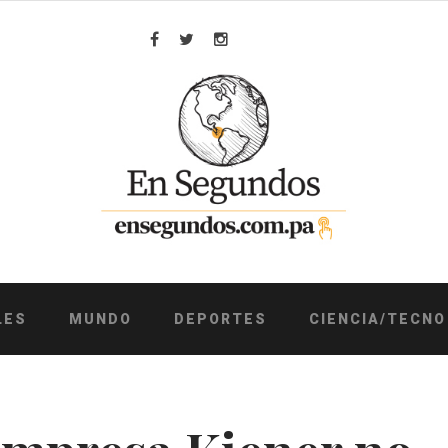
Facebook
Twitter
Instagram
LES
MUNDO
DEPORTES
CIENCIA/TECNO