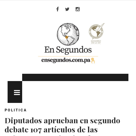
Skip
to
Facebook
Twitter
Instagram
content
MENU
POLITICA
Diputados aprueban en segundo
debate 107 artículos de las