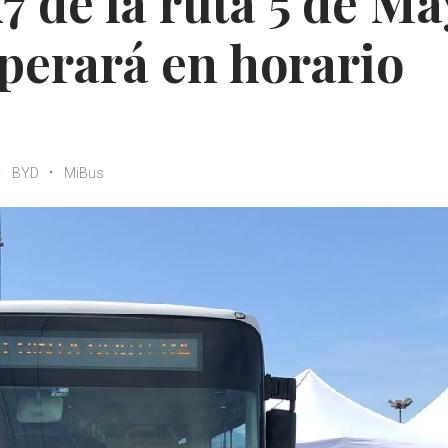
7 de la ruta 5 de M
operará en horario
BYD
MiBus