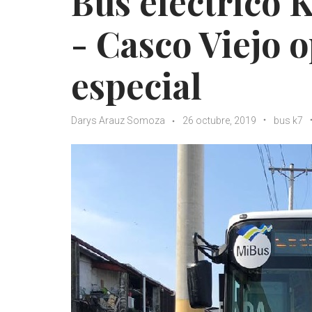
Bus eléctrico K
- Casco Viejo 
especial
Darys Arauz Somoza
26 octubre, 2019
bus k7