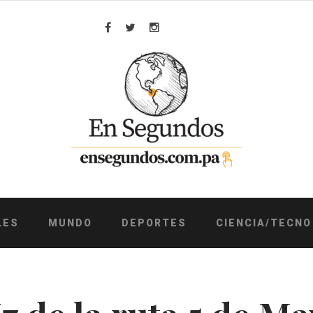
Facebook
Twitter
Instagram
LES
MUNDO
DEPORTES
CIENCIA/TECNO