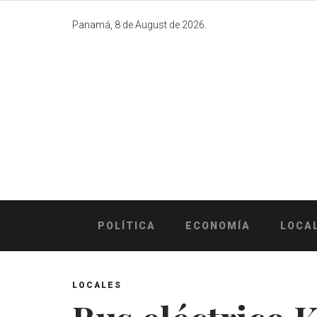
Skip
to
Panamá, 8 de August de 2026.
content
POLÍTICA
ECONOMÍA
LOCA
LOCALES