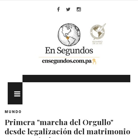
Skip
to
Facebook
Twitter
Instagram
content
MENU
MUNDO
Primera "marcha del Orgullo"
desde legalización del matrimonio