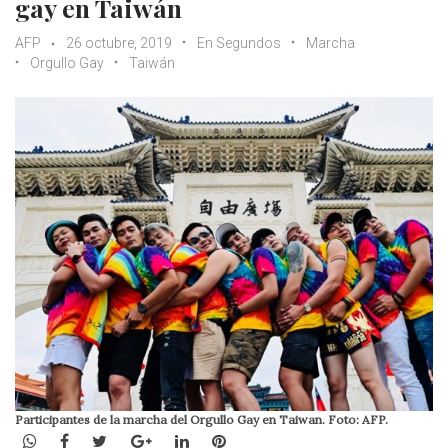
gay en Taiwán
AFP
26 octubre, 2019
En Segundos
Marcha
Orgullo Gay
Taiwán
Participantes de la marcha del Orgullo Gay en Taiwan. Foto: AFP.
WhatsApp
Facebook
Twitter
Google+
LinkedIn
Pinterest