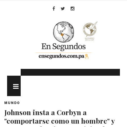
Skip
to
Facebook
Twitter
Instagram
content
MENU
MUNDO
Johnson insta a Corbyn a
"comportarse como un hombre" y