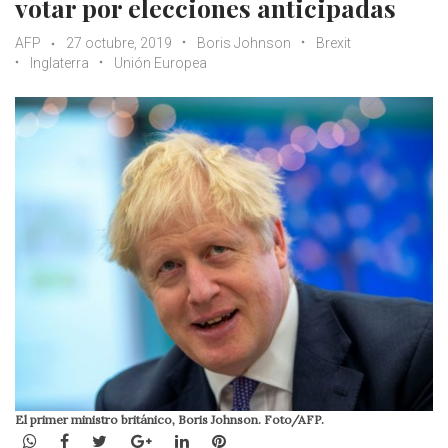
votar por elecciones anticipadas
AFP
27 octubre, 2019
Boris Johnson
Brexit
Inglaterra
Unión Europea
El primer ministro británico, Boris Johnson. Foto/AFP.
WhatsApp
Facebook
Twitter
Google+
LinkedIn
Pinterest