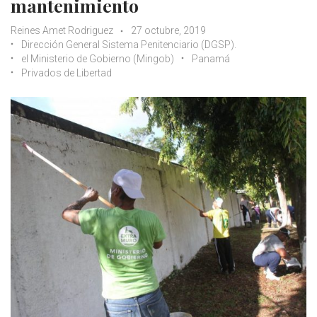
mantenimiento
Reines Amet Rodriguez
27 octubre, 2019
Dirección General Sistema Penitenciario (DGSP).
el Ministerio de Gobierno (Mingob)
Panamá
Privados de Libertad