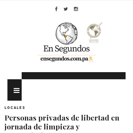
Skip
to
Facebook
Twitter
Instagram
content
MENU
LOCALES
Personas privadas de libertad en
jornada de limpieza y