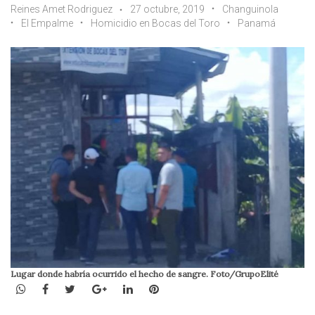
Reines Amet Rodriguez
27 octubre, 2019
Changuinola
El Empalme
Homicidio en Bocas del Toro
Panamá
Lugar donde habría ocurrido el hecho de sangre. Foto/GrupoElité
WhatsApp
Facebook
Twitter
Google+
LinkedIn
Pinterest