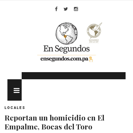
Skip
to
Facebook
Twitter
Instagram
content
MENU
LOCALES
Reportan un homicidio en El
Empalme, Bocas del Toro