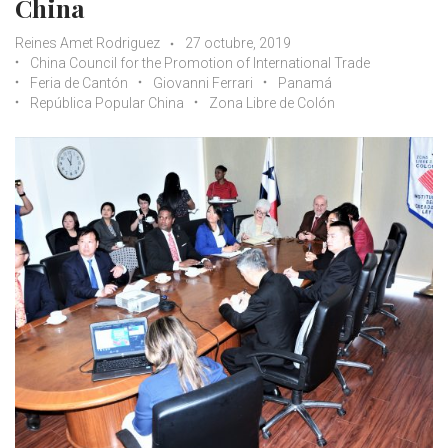
China
Reines Amet Rodriguez
27 octubre, 2019
China Council for the Promotion of International Trade
Feria de Cantón
Giovanni Ferrari
Panamá
República Popular China
Zona Libre de Colón