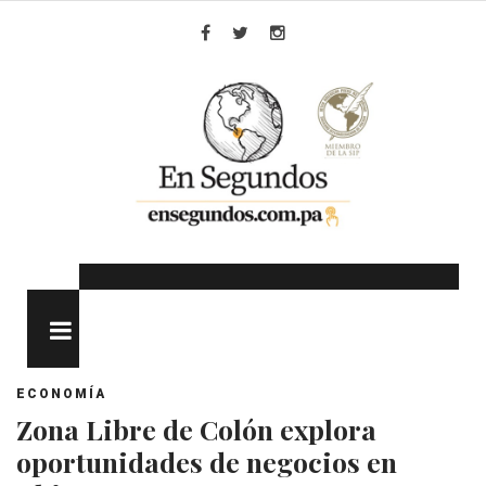
Skip
to
Facebook
Twitter
Instagram
content
MENU
ECONOMÍA
Zona Libre de Colón explora
oportunidades de negocios en