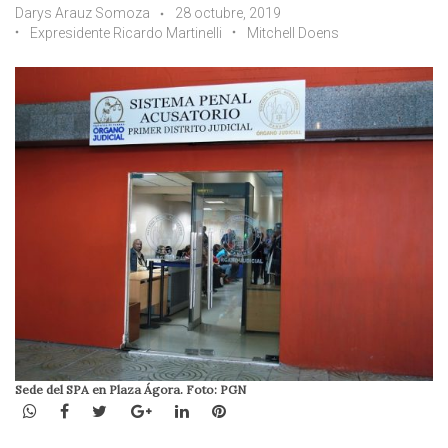
Darys Arauz Somoza
28 octubre, 2019
Expresidente Ricardo Martinelli
Mitchell Doens
Sede del SPA en Plaza Ágora. Foto: PGN
WhatsApp
Facebook
Twitter
Google+
LinkedIn
Pinterest