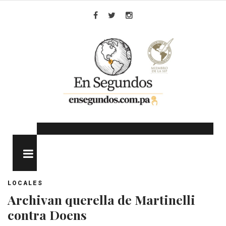
Skip
to
Facebook
Twitter
Instagram
content
MENU
LOCALES
Archivan querella de Martinelli
contra Doens