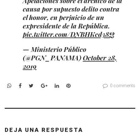
Apelaciones sobre el archivo de la
causa por supuesto delito contra
el honor, en perjuicio de un
expresidente de la República.
pic.twitter.com/DNBHKcd38Q
— Ministerio Público
(@PGN_PANAMA)
October 28,
2019
WhatsApp
Facebook
Twitter
Google+
LinkedIn
Pinterest
0 comments
DEJA UNA RESPUESTA