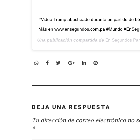
#Video Trump abucheado durante un partido de béi
Más en www.ensegundos.com.pa #Mundo #EnSeg
Una publicación compartida de
En Segundos Pa
WhatsApp
Facebook
Twitter
Google+
LinkedIn
Pinterest
DEJA UNA RESPUESTA
Tu dirección de correo electrónico no se
*