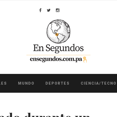
Facebook
Twitter
Instagram
LES
MUNDO
DEPORTES
CIENCIA/TECNO