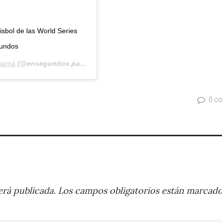
sbol de las World Series
undos
namá
(@ensegundos.pa) el
28 Oct, 2019 a las 8:38 PDT
0 c
rá publicada.
Los campos obligatorios están marcad