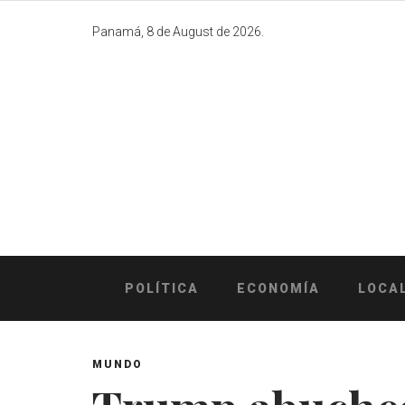
Skip
to
Panamá, 8 de August de 2026.
content
POLÍTICA
ECONOMÍA
LOCA
MUNDO