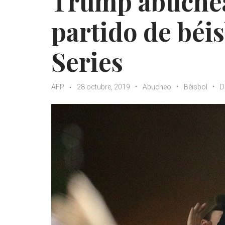
Trump abuche
partido de béis
Series
AFP
28 octubre, 2019
Abucheo
Béisbol
D