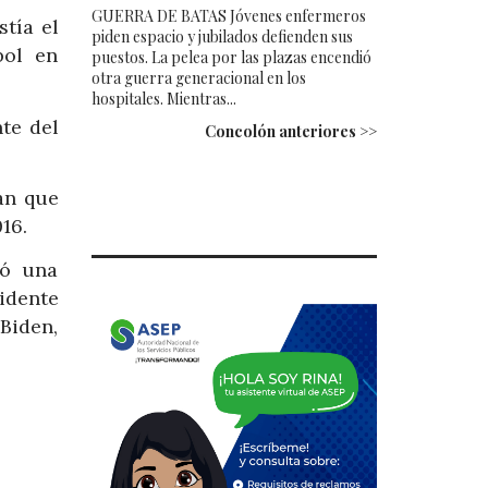
GUERRA DE BATAS Jóvenes enfermeros
tía el
piden espacio y jubilados defienden sus
bol en
puestos. La pelea por las plazas encendió
otra guerra generacional en los
hospitales. Mientras...
te del
Concolón anteriores >>
an que
16.
ió una
idente
Biden,