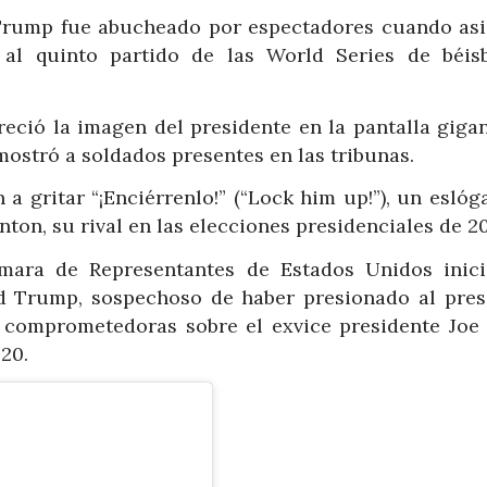
Trump fue abucheado por espectadores cuando asis
al quinto partido de las World Series de béis
ió la imagen del presidente en la pantalla gigan
mostró a soldados presentes en las tribunas.
 gritar “¡Enciérrenlo!” (“Lock him up!”), un eslóg
ton, su rival en las elecciones presidenciales de 20
mara de Representantes de Estados Unidos inic
ld Trump, sospechoso de haber presionado al pres
 comprometedoras sobre el exvice presidente Joe 
020.