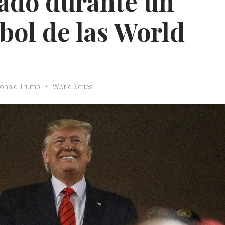
ado durante un
bol de las World
onald Trump
World Series