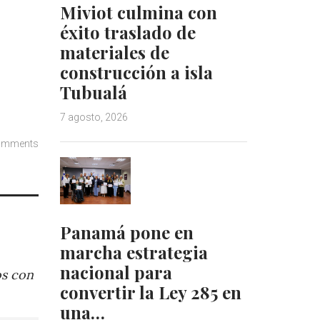
Miviot culmina con
éxito traslado de
materiales de
construcción a isla
Tubualá
7 agosto, 2026
omments
Panamá pone en
marcha estrategia
nacional para
os con
convertir la Ley 285 en
una…