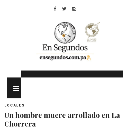
Skip
to
Facebook
Twitter
Instagram
content
MENU
LOCALES
Un hombre muere arrollado en La
Chorrera