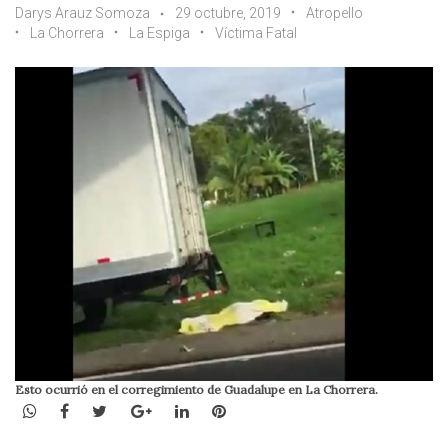
Darys Arauz Somoza
29 octubre, 2019
Atropello
La Chorrera
La Espiga
Víctima Fatal
Esto ocurrió en el corregimiento de Guadalupe en La Chorrera.
WhatsApp
Facebook
Twitter
Google+
LinkedIn
Pinterest