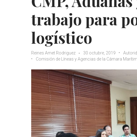
CMP, Aduanas 
trabajo para po
logístico
Reines Amet Rodriguez
30 octubre, 2019
Autori
Comisión de Líneas y Agencias de la Cámara Marít