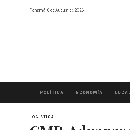
Skip
to
Panamá, 8 de August de 2026.
content
POLÍTICA
ECONOMÍA
LOCA
LOGISTICA