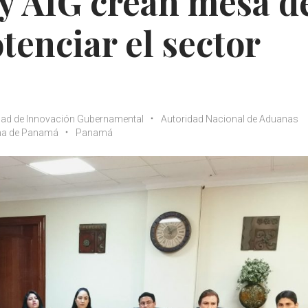
y AIG crean mesa d
tenciar el sector
dad de Innovación Gubernamental
Autoridad Nacional de Aduanas
ima de Panamá
Panamá