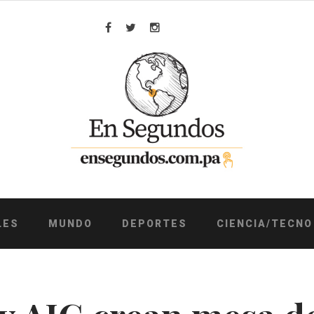
Facebook
Twitter
Instagram
LES
MUNDO
DEPORTES
CIENCIA/TECNO