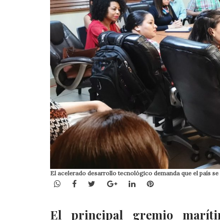
El acelerado desarrollo tecnológico demanda que el país se 
WhatsApp
Facebook
Twitter
Google+
LinkedIn
Pinterest
El principal gremio marít