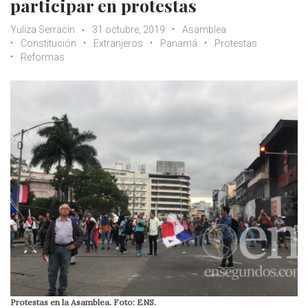
participar en protestas
Yuliza Serracín
31 octubre, 2019
Asamblea
Constitución
Extranjeros
Panamá
Protestas
Reformas
Protestas en la Asamblea. Foto: ENS.