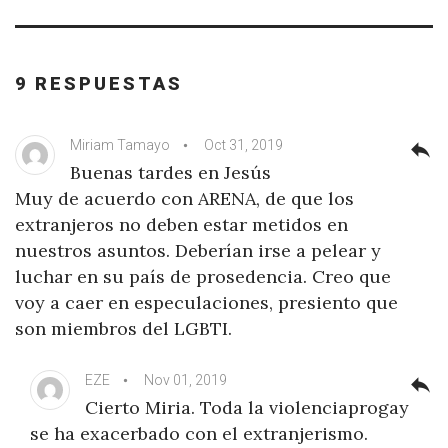
9 RESPUESTAS
Miriam Tamayo
Oct 31, 2019
reply
Buenas tardes en Jesús
Muy de acuerdo con ARENA, de que los
extranjeros no deben estar metidos en
nuestros asuntos. Deberían irse a pelear y
luchar en su país de prosedencia. Creo que
voy a caer en especulaciones, presiento que
son miembros del LGBTI.
EZE
Nov 01, 2019
reply
Cierto Miria. Toda la violenciaprogay
se ha exacerbado con el extranjerismo.