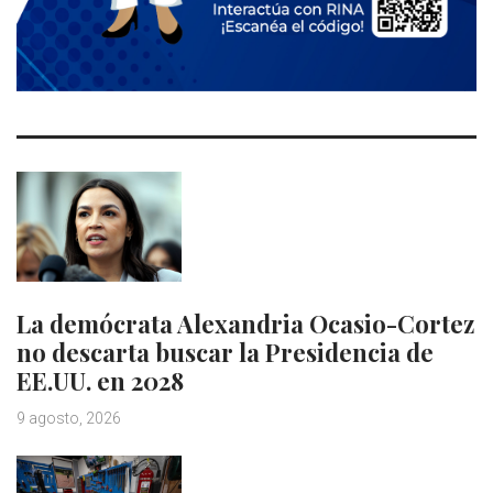
La demócrata Alexandria Ocasio-Cortez
no descarta buscar la Presidencia de
EE.UU. en 2028
9 agosto, 2026