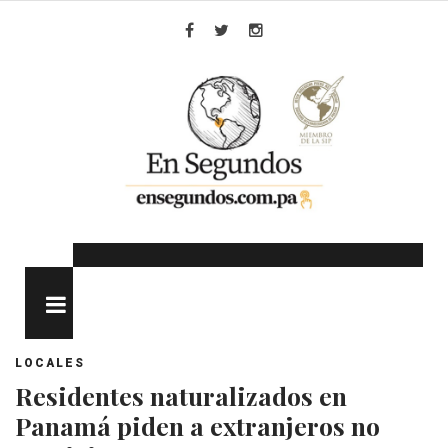
Skip
to
Facebook
Twitter
Instagram
content
MENU
LOCALES
Residentes naturalizados en
Panamá piden a extranjeros no