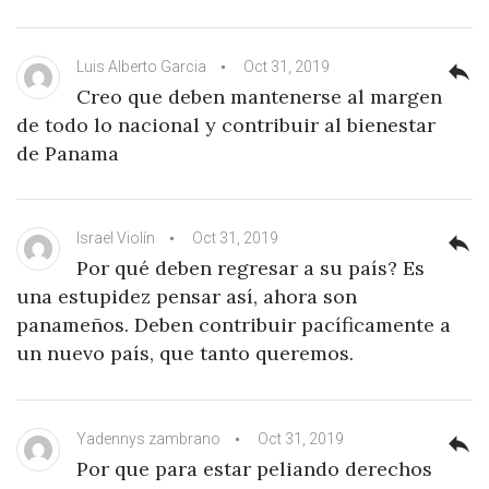
Luis Alberto Garcia
Oct 31, 2019
reply
Creo que deben mantenerse al margen
de todo lo nacional y contribuir al bienestar
de Panama
Israel Violín
Oct 31, 2019
reply
Por qué deben regresar a su país? Es
una estupidez pensar así, ahora son
panameños. Deben contribuir pacíficamente a
un nuevo país, que tanto queremos.
Yadennys zambrano
Oct 31, 2019
reply
Por que para estar peliando derechos