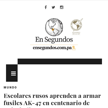
Skip
to
Facebook
Twitter
Instagram
content
MENU
MUNDO
Escolares rusos aprenden a armar
fusiles AK-47 en centenario de