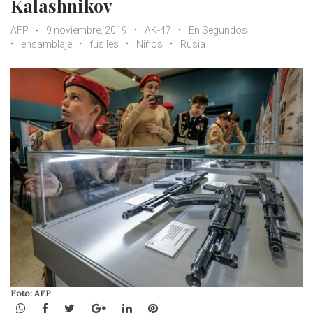
Kalashnikov
AFP
9 noviembre, 2019
AK-47
En Segundos
ensamblaje
fusiles
Niños
Rusia
Foto: AFP
WhatsApp
Facebook
Twitter
Google+
LinkedIn
Pinterest