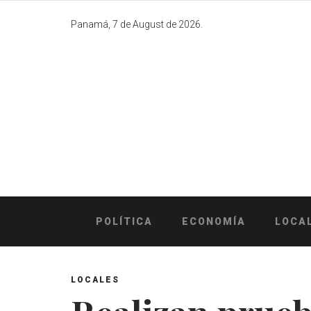
Skip
to
Panamá, 7 de August de 2026.
content
POLÍTICA
ECONOMÍA
LOCA
LOCALES