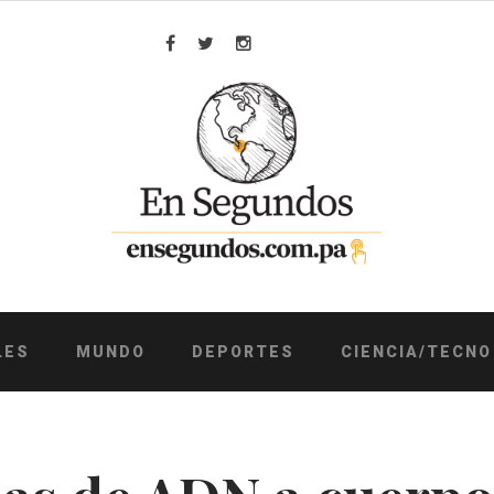
Facebook
Twitter
Instagram
LES
MUNDO
DEPORTES
CIENCIA/TECNO