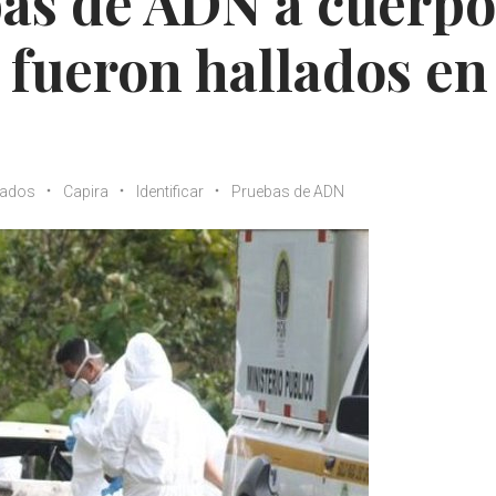
bas de ADN a cuerpo
 fueron hallados en
nados
Capira
Identificar
Pruebas de ADN