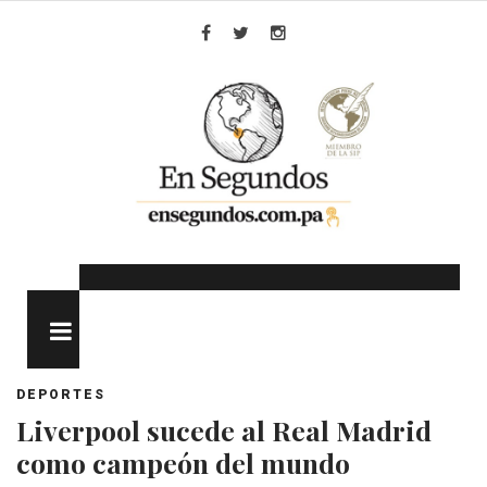
Skip
to
Facebook
Twitter
Instagram
content
MENU
DEPORTES
Liverpool sucede al Real Madrid
como campeón del mundo