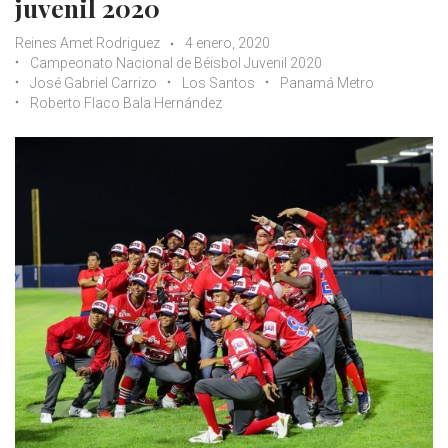
juvenil 2020
Reines Amet Rodriguez
4 enero, 2020
Campeonato Nacional de Béisbol Juvenil 2020
José Gabriel Carrizo
Los Santos
Panamá Metro
Roberto Flaco Bala Hernández