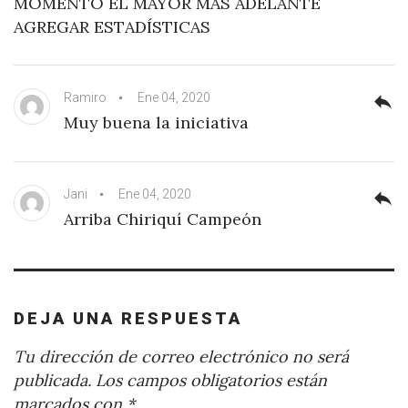
MOMENTO EL MAYOR MÁS ADELANTE
AGREGAR ESTADÍSTICAS
Ramiro
Ene 04, 2020
reply
Muy buena la iniciativa
Jani
Ene 04, 2020
reply
Arriba Chiriquí Campeón
DEJA UNA RESPUESTA
Tu dirección de correo electrónico no será
publicada.
Los campos obligatorios están
marcados con
*