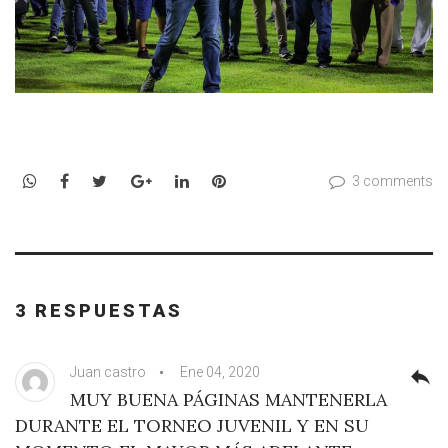
WhatsApp
Facebook
Twitter
Google+
LinkedIn
Pinterest
3 comments
3 RESPUESTAS
Juan castro
Ene 04, 2020
reply
MUY BUENA PÁGINAS MANTENERLA
DURANTE EL TORNEO JUVENIL Y EN SU