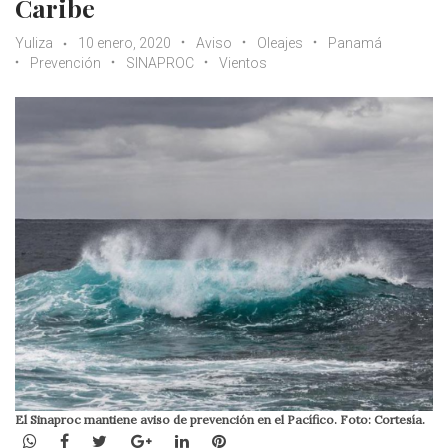
Caribe
Yuliza
10 enero, 2020
Aviso
Oleajes
Panamá
Prevención
SINAPROC
Vientos
El Sinaproc mantiene aviso de prevención en el Pacífico. Foto: Cortesía.
WhatsApp
Facebook
Twitter
Google+
LinkedIn
Pinterest