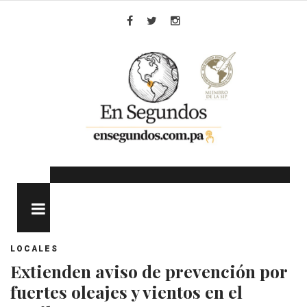
Skip
to
Facebook
Twitter
Instagram
content
MENU
LOCALES
Extienden aviso de prevención por
fuertes oleajes y vientos en el