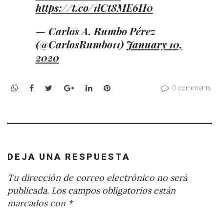
https://t.co/1lCt8ME6H0
— Carlos A. Rumbo Pérez
(@CarlosRumbo11)
January 10,
2020
WhatsApp
Facebook
Twitter
Google+
LinkedIn
Pinterest
0 comments
DEJA UNA RESPUESTA
Tu dirección de correo electrónico no será
publicada.
Los campos obligatorios están
marcados con
*