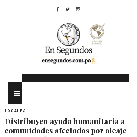
Skip
to
Facebook
Twitter
Instagram
content
MENU
LOCALES
Distribuyen ayuda humanitaria a
comunidades afectadas por oleaje