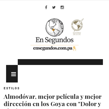
Skip
to
Facebook
Twitter
Instagram
content
MENU
ESTILOS
Almodóvar, mejor película y mejor
dirección en los Goya con "Dolor y