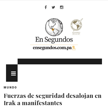
Skip
to
Facebook
Twitter
Instagram
content
MENU
MUNDO
Fuerzas de seguridad desalojan en
Irak a manifestantes