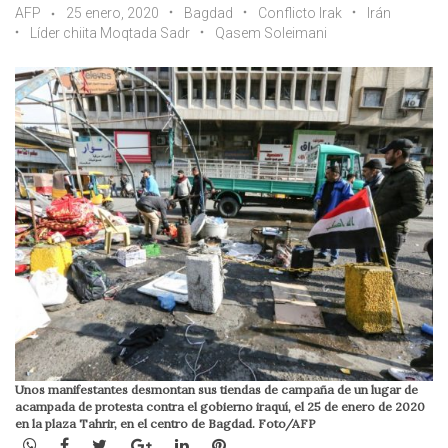
AFP
25 enero, 2020
Bagdad
Conflicto Irak
Irán
Líder chiita Moqtada Sadr
Qasem Soleimani
Unos manifestantes desmontan sus tiendas de campaña de un lugar de
acampada de protesta contra el gobierno iraquí, el 25 de enero de 2020
en la plaza Tahrir, en el centro de Bagdad. Foto/AFP
WhatsApp
Facebook
Twitter
Google+
LinkedIn
Pinterest