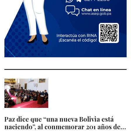
Paz dice que “una nueva Bolivia está
naciendo”, al conmemorar 201 años de…