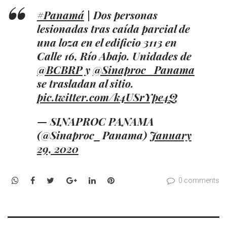
#Panamá
| Dos personas
lesionadas tras caída parcial de
una loza en el edificio 3113 en
Calle 16, Río Abajo. Unidades de
@BCBRP
y
@Sinaproc_Panama
se trasladan al sitio.
pic.twitter.com/k4USrYpe4Q
— SINAPROC PANAMA
(@Sinaproc_Panama)
January
29, 2020
WhatsApp
Facebook
Twitter
Google+
LinkedIn
Pinterest
0 comments