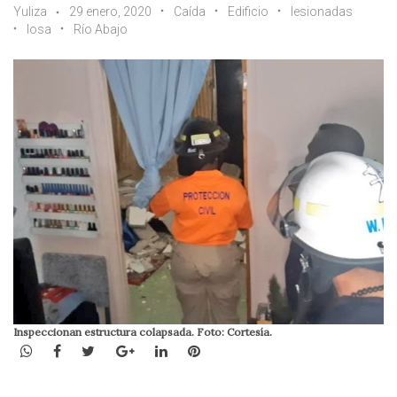
Yuliza
29 enero, 2020
Caída
Edificio
lesionadas
losa
Río Abajo
Inspeccionan estructura colapsada. Foto: Cortesía.
WhatsApp
Facebook
Twitter
Google+
LinkedIn
Pinterest